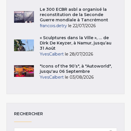
Le 300 ECBR asbl a organisé la
reconstitution de la Seconde
Guerre mondiale à Tancrémont
francois.detry
le 22/07/2026
« Sculptures dans la Ville », … de
Dirk De Keyzer, à Namur, jusqu’au
31 Août
YvesCalbert
le 28/07/2026
"Icons of the 90’s", à "Autoworld",
jusqu'au 06 Septembre
YvesCalbert
le 03/08/2026
RECHERCHER