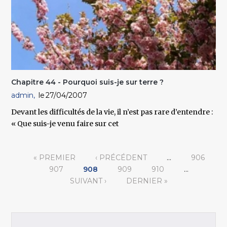
Chapitre 44 - Pourquoi suis-je sur terre ?
admin
27/04/2007
Devant les difficultés de la vie, il n’est pas rare d’entendre :
« Que suis-je venu faire sur cet
Pages
« PREMIER
‹ PRÉCÉDENT
…
906
907
908
909
910
…
SUIVANT ›
DERNIER »