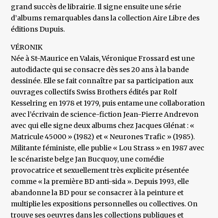
grand succès de librairie. Il signe ensuite une série
d’albums remarquables dans la collection Aire Libre des
éditions Dupuis.
VÉRONIK
Née à St-Maurice en Valais, Véronique Frossard est une
autodidacte qui se consacre dès ses 20 ans à la bande
dessinée. Elle se fait connaître par sa participation aux
ouvrages collectifs Swiss Brothers édités par Rolf
Kesselring en 1978 et 1979, puis entame une collaboration
avec l’écrivain de science-fiction Jean-Pierre Andrevon
avec qui elle signe deux albums chez Jacques Glénat : «
Matricule 45000 » (1982) et « Neurones Trafic » (1985).
Militante féministe, elle publie « Lou Strass » en 1987 avec
le scénariste belge Jan Bucquoy, une comédie
provocatrice et sexuellement très explicite présentée
comme « la première BD anti-sida ». Depuis 1993, elle
abandonne la BD pour se consacrer à la peinture et
multiplie les expositions personnelles ou collectives. On
trouve ses oeuvres dans les collections publiques et