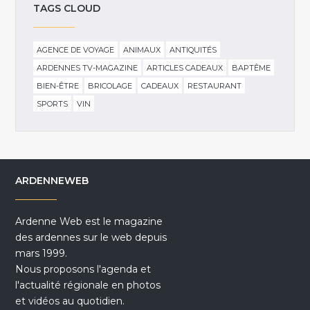
TAGS CLOUD
AGENCE DE VOYAGE
ANIMAUX
ANTIQUITÉS
ARDENNES TV-MAGAZINE
ARTICLES CADEAUX
BAPTÊME
BIEN-ÊTRE
BRICOLAGE
CADEAUX
RESTAURANT
SPORTS
VIN
ARDENNEWEB
Ardenne Web est le magazine
des ardennes sur le web depuis
mars 1999.
Nous proposons l'agenda et
l'actualité régionale en photos
et vidéos au quotidien.