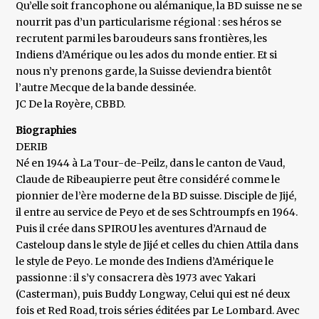
Qu’elle soit francophone ou alémanique, la BD suisse ne se
nourrit pas d’un particularisme régional : ses héros se
recrutent parmi les baroudeurs sans frontières, les
Indiens d’Amérique ou les ados du monde entier. Et si
nous n’y prenons garde, la Suisse deviendra bientôt
l’autre Mecque de la bande dessinée.
JC De la Royère, CBBD.
Biographies
DERIB
Né en 1944 à La Tour-de-Peilz, dans le canton de Vaud,
Claude de Ribeaupierre peut être considéré comme le
pionnier de l’ère moderne de la BD suisse. Disciple de Jijé,
il entre au service de Peyo et de ses Schtroumpfs en 1964.
Puis il crée dans SPIROU les aventures d’Arnaud de
Casteloup dans le style de Jijé et celles du chien Attila dans
le style de Peyo. Le monde des Indiens d’Amérique le
passionne : il s’y consacrera dès 1973 avec Yakari
(Casterman), puis Buddy Longway, Celui qui est né deux
fois et Red Road, trois séries éditées par Le Lombard. Avec