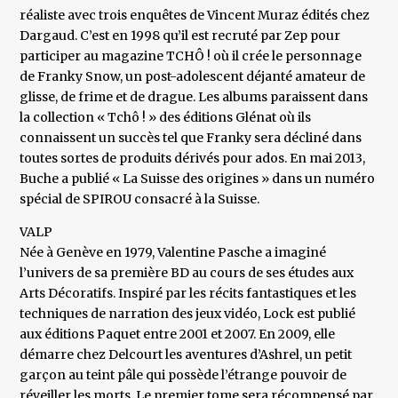
réaliste avec trois enquêtes de Vincent Muraz édités chez
Dargaud. C’est en 1998 qu’il est recruté par Zep pour
participer au magazine TCHÔ ! où il crée le personnage
de Franky Snow, un post-adolescent déjanté amateur de
glisse, de frime et de drague. Les albums paraissent dans
la collection « Tchô ! » des éditions Glénat où ils
connaissent un succès tel que Franky sera décliné dans
toutes sortes de produits dérivés pour ados. En mai 2013,
Buche a publié « La Suisse des origines » dans un numéro
spécial de SPIROU consacré à la Suisse.
VALP
Née à Genève en 1979, Valentine Pasche a imaginé
l’univers de sa première BD au cours de ses études aux
Arts Décoratifs. Inspiré par les récits fantastiques et les
techniques de narration des jeux vidéo, Lock est publié
aux éditions Paquet entre 2001 et 2007. En 2009, elle
démarre chez Delcourt les aventures d’Ashrel, un petit
garçon au teint pâle qui possède l’étrange pouvoir de
réveiller les morts. Le premier tome sera récompensé par