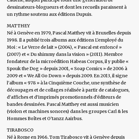
Cadène, auquel participe toute une génération de
dessinateurs-blogueurs et dont les recueils paraissent à
un rythme soutenu aux éditions Dupuis.
MATTHEY
Né à Genève en 1979, Pascal Matthey vit à Bruxelles depuis
1998. Il a publié trois albums aux éditions L’employé du
Moi : « Le Verre de lait » (2004), « Pascal est enfoncé »
(2007) et « Du shimmy dans la vision » (2011). Membre
fondateur de la microédition Habeas Corpus, il y publie «
Spouk the Dog » depuis 2001, « Soap Comics » de 2006 à
2009 et « We All Go Down » depuis 2009. En 2013, il signe
l’album « 978 » à la Cinquième Couche, une synthèse de
découpages et de collages réalisée à partir de catalogues,
d’affiches et d’imprimés promotionnels d’éditeurs de
bandes dessinées. Pascal Matthey est aussi musicien
(violon et machines sonores) dans les groupes Carl & les
Hommes Boîtes et O’tanzz Aairbus.
TIRABOSCO
Né à Rome en 1966, Tom Tirabosco vit à Genève depuis