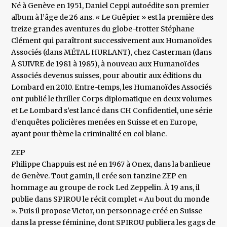
Né à Genève en 1951, Daniel Ceppi autoédite son premier
album à l’âge de 26 ans. « Le Guêpier » est la première des
treize grandes aventures du globe-trotter Stéphane
Clément qui paraîtront successivement aux Humanoïdes
Associés (dans MÉTAL HURLANT), chez Casterman (dans
À SUIVRE de 1981 à 1985), à nouveau aux Humanoïdes
Associés devenus suisses, pour aboutir aux éditions du
Lombard en 2010. Entre-temps, les Humanoïdes Associés
ont publié le thriller Corps diplomatique en deux volumes
et Le Lombard s’est lancé dans CH Confidentiel, une série
d’enquêtes policières menées en Suisse et en Europe,
ayant pour thème la criminalité en col blanc.
ZEP
Philippe Chappuis est né en 1967 à Onex, dans la banlieue
de Genève. Tout gamin, il crée son fanzine ZEP en
hommage au groupe de rock Led Zeppelin. À 19 ans, il
publie dans SPIROU le récit complet « Au bout du monde
». Puis il propose Victor, un personnage créé en Suisse
dans la presse féminine, dont SPIROU publiera les gags de