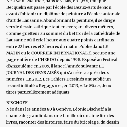
Né à Saint-Maurice, dans le Valais, en 1958, Philippe
Becquelin est passé par l’école des Beaux-Arts de Sion
avant d’obtenir un diplôme de peinture à l’école cantonale
d’art de Lausanne. Abandonnant la peinture, il se dirige
vers le dessin satirique tout en exerçant divers métiers,
comme guetteur au sommet du beffroi de la cathédrale de
Lausanne où il crie l’heure aux quatre points cardinaux
entre 22 heures et 2 heures du matin. Publié dans LE
MATIN ou le COURRIER INTERNATIONAL, il occupe une
page entière de L’HEBDO depuis 1998. Exposé au Festival
d’Angoulême en 2005, il lance l’année suivante LE
JOURNAL DES GENS AISÉS qui s’arrêtera après deux
numéros. En 2012, Les Cahiers Dessinés ont publié un
recueil intitulé « Regags » et, en 2013, « Le Mix », deux
titres particulièrement adéquats.
BISCHOFF
Née dans les années 80 à Genève, Léonie Bischoff a la
chance de grandir dans une famille où on aime lire des
livres, raconter des histoires, faire du bricolage, du dessin