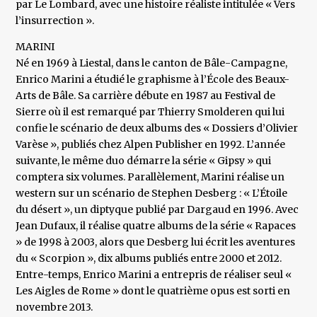
par Le Lombard, avec une histoire réaliste intitulée « Vers
l’insurrection ».
MARINI
Né en 1969 à Liestal, dans le canton de Bâle-Campagne,
Enrico Marini a étudié le graphisme à l’École des Beaux-
Arts de Bâle. Sa carrière débute en 1987 au Festival de
Sierre où il est remarqué par Thierry Smolderen qui lui
confie le scénario de deux albums des « Dossiers d’Olivier
Varèse », publiés chez Alpen Publisher en 1992. L’année
suivante, le même duo démarre la série « Gipsy » qui
comptera six volumes. Parallèlement, Marini réalise un
western sur un scénario de Stephen Desberg : « L’Étoile
du désert », un diptyque publié par Dargaud en 1996. Avec
Jean Dufaux, il réalise quatre albums de la série « Rapaces
» de 1998 à 2003, alors que Desberg lui écrit les aventures
du « Scorpion », dix albums publiés entre 2000 et 2012.
Entre-temps, Enrico Marini a entrepris de réaliser seul «
Les Aigles de Rome » dont le quatrième opus est sorti en
novembre 2013.