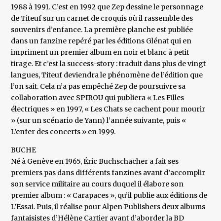
1988 à 1991. C’est en 1992 que Zep dessine le personnage
de Titeuf sur un carnet de croquis où il rassemble des
souvenirs d’enfance. La première planche est publiée
dans un fanzine repéré par les éditions Glénat qui en
impriment un premier album en noir et blanc à petit
tirage. Et c’est la success-story : traduit dans plus de vingt
langues, Titeuf deviendra le phénomène de l’édition que
l’on sait. Cela n’a pas empêché Zep de poursuivre sa
collaboration avec SPIROU qui publiera « Les Filles
électriques » en 1997, « Les Chats se cachent pour mourir
» (sur un scénario de Yann) l’année suivante, puis «
L’enfer des concerts » en 1999.
BUCHE
Né à Genève en 1965, Éric Buchschacher a fait ses
premiers pas dans différents fanzines avant d’accomplir
son service militaire au cours duquel il élabore son
premier album : « Carapaces », qu’il publie aux éditions de
L’Essai. Puis, il réalise pour Alpen Publishers deux albums
fantaisistes d’Hélène Cartier avant d’aborder la BD