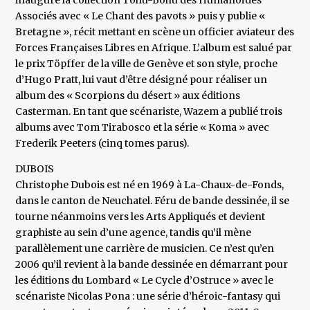
inaugure la collection Tohu-Bohu des Humanoïdes
Associés avec « Le Chant des pavots » puis y publie «
Bretagne », récit mettant en scène un officier aviateur des
Forces Françaises Libres en Afrique. L’album est salué par
le prix Töpffer de la ville de Genève et son style, proche
d’Hugo Pratt, lui vaut d’être désigné pour réaliser un
album des « Scorpions du désert » aux éditions
Casterman. En tant que scénariste, Wazem a publié trois
albums avec Tom Tirabosco et la série « Koma » avec
Frederik Peeters (cinq tomes parus).
DUBOIS
Christophe Dubois est né en 1969 à La-Chaux-de-Fonds,
dans le canton de Neuchatel. Féru de bande dessinée, il se
tourne néanmoins vers les Arts Appliqués et devient
graphiste au sein d’une agence, tandis qu’il mène
parallèlement une carrière de musicien. Ce n’est qu’en
2006 qu’il revient à la bande dessinée en démarrant pour
les éditions du Lombard « Le Cycle d’Ostruce » avec le
scénariste Nicolas Pona : une série d’héroic-fantasy qui