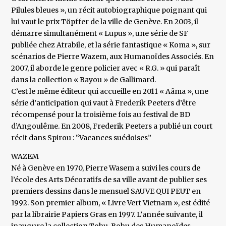
Pilules bleues », un récit autobiographique poignant qui
lui vaut le prix Töpffer de la ville de Genève. En 2003, il
démarre simultanément « Lupus », une série de SF
publiée chez Atrabile, et la série fantastique « Koma », sur
scénarios de Pierre Wazem, aux Humanoïdes Associés. En
2007, il aborde le genre policier avec « R.G. » qui paraît
dans la collection « Bayou » de Gallimard.
C’est le même éditeur qui accueille en 2011 « Aâma », une
série d’anticipation qui vaut à Frederik Peeters d’être
récompensé pour la troisième fois au festival de BD
d’Angoulême. En 2008, Frederik Peeters a publié un court
récit dans Spirou : “Vacances suédoises”
WAZEM
Né à Genève en 1970, Pierre Wasem a suivi les cours de
l’école des Arts Décoratifs de sa ville avant de publier ses
premiers dessins dans le mensuel SAUVE QUI PEUT en
1992. Son premier album, « Livre Vert Vietnam », est édité
par la librairie Papiers Gras en 1997. L’année suivante, il