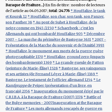
Baraque de Fraiture…)
En fin de titre : nombre de lecteurs
de l’article au 04.05.2017 ;
total : 24.776
* Houffalize, le tank
et Koursk 12
* Houffalize, son char, son tank, son Panzer,
son Panther 38
* Au pont de Suhet à Houffalize, de la
neige comme en 1945 /2150
* Schaerbeek : c’est les
Allemands qui ont bombardé Houffalize 905
* Décembre
2007 – La marche du périmètre de Bastogne 3631
* 2007 -
Présentation de la Marche du souvenir et de l’Amitié 3993
* Houffalize, le monument aux morts de la guerre guère
photographiable 1170
* Houffalize, ground zero (impacts
des bombardements) 1369
* La grande gueule de Patton
(peinture de Marie-Élise) 1528
* Bastogne, ses vainqueurs
et ses artistes (de Fernand Léger à Marie-Élise) 1169
*
Bastogne. Le testament de l’officier allemand 1254
* Le
Kamfgruppe
de Peiper (présentation d’un livre, en
français) 2356
* Inauguration du monument érigé par le
C.R.I.B.A. à la Baraque de Fraiture (2007) 1178
* Battle of
the Bulge memories - 2007Inauguration at the Baraque
de Fraiture
* Les mots allemands rescapés de guerre en