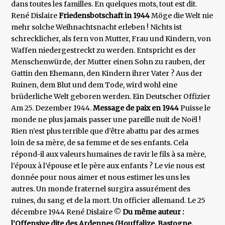
dans toutes les familles. En quelques mots, tout est dit.
René Dislaire
Friedensbotschaft in 1944
Möge die Welt nie
mehr solche Weihnachtsnacht erleben ! Nichts ist
schrecklicher, als fern von Mutter, Frau und Kindern, von
Waffen niedergestreckt zu werden. Entspricht es der
Menschenwürde, der Mutter einen Sohn zu rauben, der
Gattin den Ehemann, den Kindern ihrer Vater ? Aus der
Ruinen, dem Blut und dem Tode, wird wohl eine
brüderliche Welt geboren werden. Ein Deutscher Offizier
Am 25. Dezember 1944.
Message de paix en 1944
Puisse le
monde ne plus jamais passer une pareille nuit de Noël !
Rien n’est plus terrible que d’être abattu par des armes
loin de sa mère, de sa femme et de ses enfants. Cela
répond-il aux valeurs humaines de ravir le fils à sa mère,
l’époux à l’épouse et le père aux enfants ? Le vie nous est
donnée pour nous aimer et nous estimer les uns les
autres. Un monde fraternel surgira assurément des
ruines, du sang et de la mort. Un officier allemand. Le 25
décembre 1944 René Dislaire ©
Du même auteur :
l’Offensive dite des Ardennes (Houffalize, Bastogne,