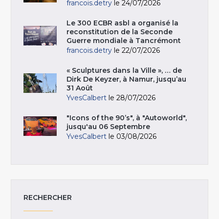
francois.detry
le 24/07/2026
Le 300 ECBR asbl a organisé la
reconstitution de la Seconde
Guerre mondiale à Tancrémont
francois.detry
le 22/07/2026
« Sculptures dans la Ville », … de
Dirk De Keyzer, à Namur, jusqu’au
31 Août
YvesCalbert
le 28/07/2026
"Icons of the 90’s", à "Autoworld",
jusqu'au 06 Septembre
YvesCalbert
le 03/08/2026
RECHERCHER