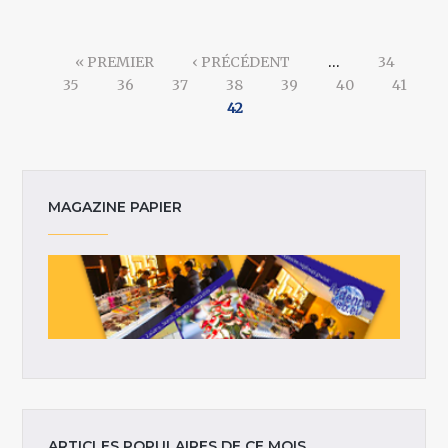
Pages
« PREMIER
‹ PRÉCÉDENT
…
34
35
36
37
38
39
40
41
42
MAGAZINE PAPIER
ARTICLES POPULAIRES DE CE MOIS