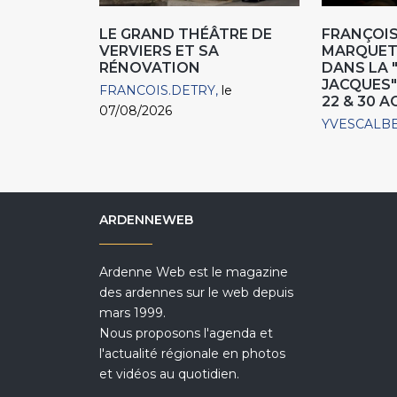
LE GRAND THÉÂTRE DE
FRANÇOIS
VERVIERS ET SA
MARQUET,
RÉNOVATION
DANS LA 
JACQUES"
FRANCOIS.DETRY
le
22 & 30 
07/08/2026
YVESCALB
ARDENNEWEB
Ardenne Web est le magazine
des ardennes sur le web depuis
mars 1999.
Nous proposons l'agenda et
l'actualité régionale en photos
et vidéos au quotidien.