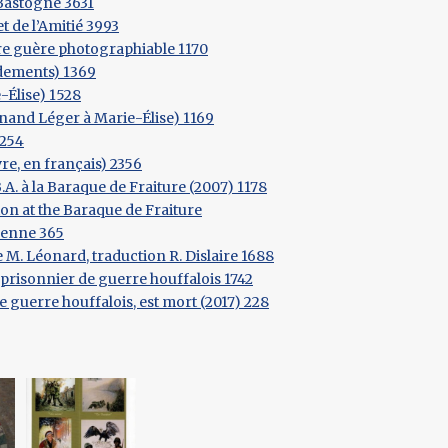
Bastogne 3631
t de l’Amitié 3993
re guère photographiable 1170
dements) 1369
-Élise) 1528
ernand Léger à Marie-Élise) 1169
1254
re, en français) 2356
A. à la Baraque de Fraiture (2007) 1178
on at the Baraque de Fraiture
denne 365
 M. Léonard, traduction R. Dislaire 1688
 prisonnier de guerre houffalois 1742
 guerre houffalois, est mort (2017) 228