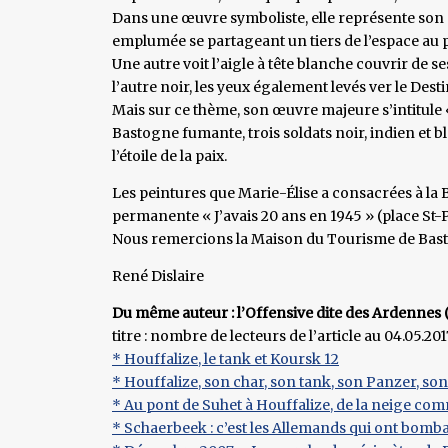
Dans une œuvre symboliste, elle représente son 
emplumée se partageant un tiers de l’espace au
Une autre voit l’aigle à tête blanche couvrir de s
l’autre noir, les yeux également levés ver le Desti
Mais sur ce thème, son œuvre majeure s’intitule 
Bastogne fumante, trois soldats noir, indien et 
l’étoile de la paix.
Les peintures que Marie-Élise a consacrées à la B
permanente « J’avais 20 ans en 1945 » (place St-
Nous remercions la Maison du Tourisme de Bast
René Dislaire
Du même auteur : l’Offensive dite des Ardennes 
titre : nombre de lecteurs de l’article au 04.05.201
* Houffalize, le tank et Koursk 12
* Houffalize, son char, son tank, son Panzer, so
* Au pont de Suhet à Houffalize, de la neige co
* Schaerbeek : c’est les Allemands qui ont bomb