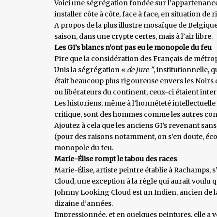
Voici une ségrégation fondée sur l’appartenance 
installer côte à côte, face à face, en situation de 
A propos de la plus illustre mosaïque de Belgique, 
saison, dans une crypte certes, mais à l’air libre.
Les GI’s blancs n’ont pas eu le monopole du feu
Pire que la considération des Français de métrop
Unis la ségrégation «
de jure "
, institutionnelle, 
était beaucoup plus rigoureuse envers les Noirs q
ou libérateurs du continent, ceux-ci étaient inte
Les historiens, même à l’honnêteté intellectuelle 
critique, sont des hommes comme les autres condit
Ajoutez à cela que les anciens GI’s revenant san
(pour des raisons notamment, on s’en doute, écono
monopole du feu.
Marie-Élise rompt le tabou des races
Marie-Élise, artiste peintre établie à Rachamps, s
Cloud, une exception à la règle qui aurait voulu 
Johnny Looking Cloud est un Indien, ancien de la 
dizaine d’années.
Impressionnée, et en quelques peintures, elle a v