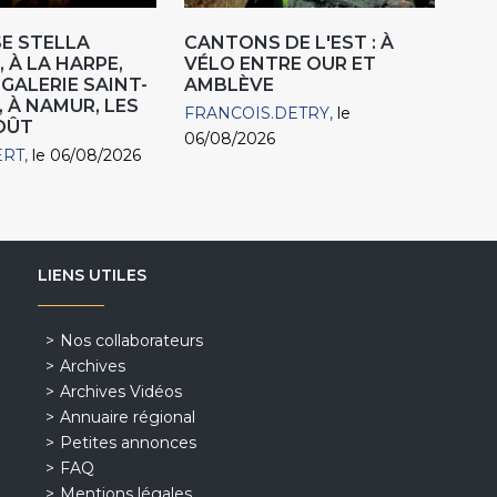
E STELLA
CANTONS DE L'EST : À
 À LA HARPE,
VÉLO ENTRE OUR ET
"GALERIE SAINT-
AMBLÈVE
, À NAMUR, LES
FRANCOIS.DETRY
le
AOÛT
06/08/2026
ERT
le 06/08/2026
LIENS UTILES
Nos collaborateurs
Archives
Archives Vidéos
Annuaire régional
Petites annonces
FAQ
Mentions légales