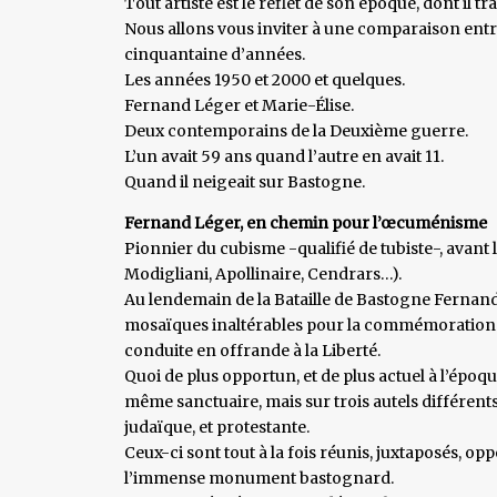
Tout artiste est le reflet de son époque, dont il t
Nous allons vous inviter à une comparaison ent
cinquantaine d’années.
Les années 1950 et 2000 et quelques.
Fernand Léger et Marie-Élise.
Deux contemporains de la Deuxième guerre.
L’un avait 59 ans quand l’autre en avait 11.
Quand il neigeait sur Bastogne.
Fernand Léger, en chemin pour l’œcuménisme
Pionnier du cubisme -qualifié de tubiste-, avant l
Modigliani, Apollinaire, Cendrars…).
Au lendemain de la Bataille de Bastogne Fernand
mosaïques inaltérables pour la commémoration 
conduite en offrande à la Liberté.
Quoi de plus opportun, et de plus actuel à l’époq
même sanctuaire, mais sur trois autels différent
judaïque, et protestante.
Ceux-ci sont tout à la fois réunis, juxtaposés, op
l’immense monument bastognard.