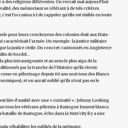
à des religions différentes. On verrait mal aujourd’hui
rivalité, des mémoriaux se référant à de tels critères.
c’est l’occasion ici de rappeler qu'elle est visible en toute
ole pour leurs concitoyens des colonies était aux Etats-
qui caractérisait l’armée. Un exemple : la justice militaire
ue la justice civile. Du concret: cantonnés en Angleterre
rdits de bordel…
la plus intransigeante et au sens le plus aigu de la
ionnés par la tranche de l’Histoire qu’ils vivent.
s cesse en pèlerinage depuis 60 ans sont tous des Blancs
miques), et on aurait oublié qu’ils n’ont pas eu le
’est liée d’amitié avec une « curiosité » : Johnny Looking
que tous les vétérans pèlerins à Bastogne fussent blancs.
bataille de Bastogne, échu dans la Nuts'city il y a une
oulu réhabiliter les oubliés de la mémoire.