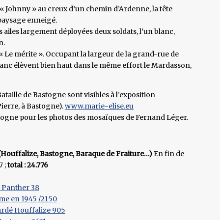
« Johnny » au creux d’un chemin d’Ardenne, la tête
 paysage enneigé.
es ailes largement déployées deux soldats, l’un blanc,
n.
« Le mérite ». Occupant la largeur de la grand-rue de
blanc élèvent bien haut dans le même effort le Mardasson,
ataille de Bastogne sont visibles à l’exposition
Pierre, à Bastogne).
www.marie-elise.eu
ogne pour les photos des mosaïques de Fernand Léger.
(Houffalize, Bastogne, Baraque de Fraiture…)
En fin de
7 ;
total : 24.776
n Panther 38
mme en 1945 /2150
ardé Houffalize 905