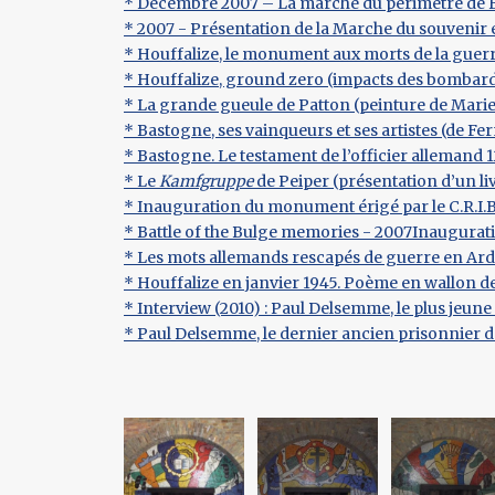
* Décembre 2007 – La marche du périmètre de 
* 2007 - Présentation de la Marche du souvenir e
* Houffalize, le monument aux morts de la guer
* Houffalize, ground zero (impacts des bombar
* La grande gueule de Patton (peinture de Marie
* Bastogne, ses vainqueurs et ses artistes (de F
* Bastogne. Le testament de l’officier allemand 
* Le
Kamfgruppe
de Peiper (présentation d’un liv
* Inauguration du monument érigé par le C.R.I.B.
* Battle of the Bulge memories - 2007Inaugurati
* Les mots allemands rescapés de guerre en Ar
* Houffalize en janvier 1945. Poème en wallon de
* Interview (2010) : Paul Delsemme, le plus jeune
* Paul Delsemme, le dernier ancien prisonnier de