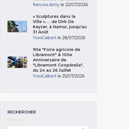
francois.detry
le 22/07/2026
« Sculptures dans la
Ville », … de Dirk De
Keyzer, à Namur, jusqu’au
31 Août
YvesCalbert
le 28/07/2026
90e "Foire agricole de
Libramont" & 100e
Anniversaire de
"Libramont Coopéralia",
du 24 au 26 Juillet
YvesCalbert
le 25/07/2026
RECHERCHER