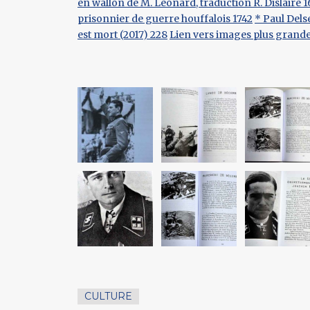
en wallon de M. Léonard, traduction R. Dislaire 
prisonnier de guerre houffalois 1742
* Paul Dels
est mort (2017) 228
Lien vers images plus grand
CULTURE