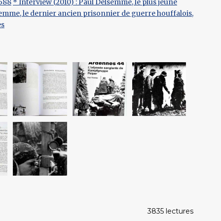
1688
* Interview (2010) : Paul Delsemme, le plus jeune
emme, le dernier ancien prisonnier de guerre houffalois,
es
3835 lectures