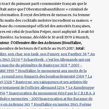
 tract du puissant parti communiste français que le
 n’était autre que l’Obersturmbannführer « criminel de
nformation. Il reçut des lettres de menaces. Sa femme
 du matin des cocktails molotov incendient sa maison. «
ase du communiqué officiel des autorités françaises,
s est celui de Joachim Peiper, mort asphyxié. Il avait 60
 Bavière. Sa femme, décédée le 10 avril 1979 à Munich,
eur : l’Offensive dite des Ardennes (Houffalize,
: nombre de lecteurs de l’article au 04.05.2017 ;
total :
lize, son char, son tank, son Panzer, son Panther 38
* Au
n 1945 /2150
* Schaerbeek : c’est les Allemands qui ont
 marche du périmètre de Bastogne 3631
* 2007 -
itié 3993
* Houffalize, le monument aux morts de la
e, ground zero (impacts des bombardements) 1369
* La
e) 1528
* Bastogne, ses vainqueurs et ses artistes (de
e testament de l’officier allemand 1254
* Le
Kamfgruppe
2356
* Inauguration du monument érigé par le C.R.I.B.A. à
he Bulge memories - 2007Inauguration at the Baraque de
re en Ardenne 365
* Houffalize en janvier 1945. Poème