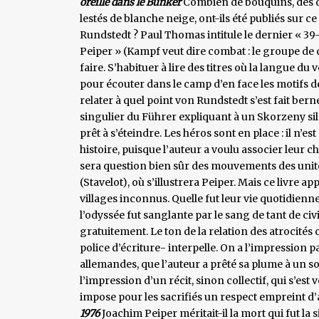
oreille dans le Bunker
Combien de bouquins, des di
lestés de blanche neige, ont-ils été publiés sur 
Rundstedt ? Paul Thomas intitule le dernier « 
Peiper » (Kampf veut dire combat : le groupe de 
faire. S’habituer à lire des titres où la langue du v
pour écouter dans le camp d’en face les motifs de
relater à quel point von Rundstedt s’est fait berne
singulier du Führer expliquant à un Skorzeny sil
prêt à s’éteindre. Les héros sont en place : il n’e
histoire, puisque l’auteur a voulu associer leur c
sera question bien sûr des mouvements des unité
(Stavelot), où s’illustrera Peiper. Mais ce livre 
villages inconnus. Quelle fut leur vie quotidienn
l’odyssée fut sanglante par le sang de tant de ci
gratuitement. Le ton de la relation des atrocit
police d’écriture- interpelle. On a l’impression
allemandes, que l’auteur a prêté sa plume à un so
l’impression d’un récit, sinon collectif, qui s’est
impose pour les sacrifiés un respect empreint d
1976
Joachim Peiper méritait-il la mort qui fut la s