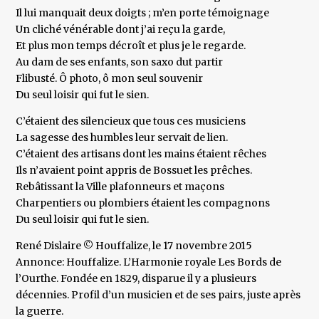
Il lui manquait deux doigts ; m’en porte témoignage
Un cliché vénérable dont j’ai reçu la garde,
Et plus mon temps décroît et plus je le regarde.
Au dam de ses enfants, son saxo dut partir
Flibusté. Ô photo, ô mon seul souvenir
Du seul loisir qui fut le sien.
C’étaient des silencieux que tous ces musiciens
La sagesse des humbles leur servait de lien.
C’étaient des artisans dont les mains étaient rêches
Ils n’avaient point appris de Bossuet les prêches.
Rebâtissant la Ville plafonneurs et maçons
Charpentiers ou plombiers étaient les compagnons
Du seul loisir qui fut le sien.
René Dislaire © Houffalize, le 17 novembre 2015
Annonce: Houffalize. L’Harmonie royale Les Bords de
l’Ourthe. Fondée en 1829, disparue il y a plusieurs
décennies. Profil d’un musicien et de ses pairs, juste après
la guerre.