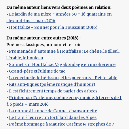
Du même auteur, liens vers deux poèmes en relation:
•
Le jardin de ma mère = années 50 = 16 quatrains en
alexandrins – mars 2016
•
Houffalize - Sonnet pour la Toussaint (2016)
Du même auteur, entre autres (2016) :
Poèmes classiques, humour et terroir
•
Promenade d’automne à Houffalize : Le chêne, le tilleul,
l’érable, le bouleau
•
Sonnet sur Houffalize. Vagabondage en incohérence
•
Grand-père et l'ultime tic tac
•
La coccinelle, le hérisson, et les pucerons - Petite fable
•
Kits anti-tiques (poème rustique d’humour)
•
Il est fichtrement temps de parler des arbres
•
Printemps d’Ardenne, poème en pyramide, 6 tercets de 1
à 6 pieds – mars 2016
•
La nonne à la noce de Canna : chansonnette
•
Le train à leurre : un tortillard dans les Alpes
•
Poème hommage à Maurice Carême (4 strophes de 7