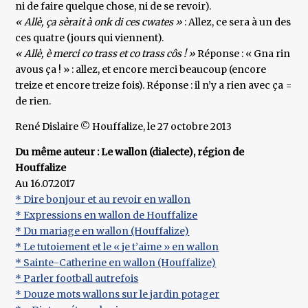
ni de faire quelque chose, ni de se revoir).
« Allè, ça sèrait à onk di ces cwates »
: Allez, ce sera à un des
ces quatre (jours qui viennent).
« Allè, è merci co trass et co trass côs ! »
Réponse : « Gna rin
avous ça ! » : allez, et encore merci beaucoup (encore
treize et encore treize fois). Réponse : il n’y a rien avec ça =
de rien.
René Dislaire © Houffalize, le 27 octobre 2013
Du même auteur : Le wallon (dialecte), région de
Houffalize
Au 16.07.2017
* Dire bonjour et au revoir en wallon
* Expressions en wallon de Houffalize
* Du mariage en wallon (Houffalize)
* Le tutoiement et le « je t’aime » en wallon
* Sainte-Catherine en wallon (Houffalize)
* Parler football autrefois
* Douze mots wallons sur le jardin potager