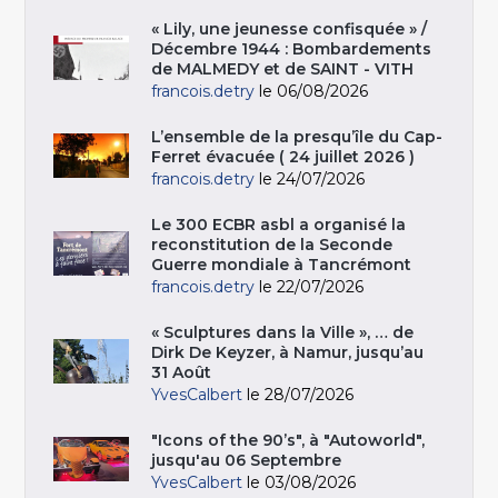
« Lily, une jeunesse confisquée » /
Décembre 1944 : Bombardements
de MALMEDY et de SAINT - VITH
francois.detry
le 06/08/2026
L’ensemble de la presqu’île du Cap-
Ferret évacuée ( 24 juillet 2026 )
francois.detry
le 24/07/2026
Le 300 ECBR asbl a organisé la
reconstitution de la Seconde
Guerre mondiale à Tancrémont
francois.detry
le 22/07/2026
« Sculptures dans la Ville », … de
Dirk De Keyzer, à Namur, jusqu’au
31 Août
YvesCalbert
le 28/07/2026
"Icons of the 90’s", à "Autoworld",
jusqu'au 06 Septembre
YvesCalbert
le 03/08/2026