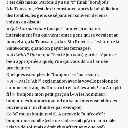
c’est déjà mieux. Parfois il y a un "r" final: "bondjoûr"
A la Toussant, c’est de circonstance, après la bénédiction
des tombes, les gens se séparaient souvent de leurs
voisins en disant :
« Qu’à l’an qui vint »
(jusqu’à l’année prochaine,
littéralement l’an qui vient : entre gens qui se voyaient au
nouvel an, à la Toussaint, à la « Sin Rmée » , c’est-à-dire la
Saint-Remy, quand on payait les fermages).
« A l’wâd di Dju »
: que Dieu te (ou vous) garde : réponse
bien appropriée à quelqu’un qui vous dit « à l’année
prochaine ».
Quelques exemples de "bonjour" et "au revoir".
« A »
. Pas le "Ah !", exclamation avec la voyelle prolongée
comme en français. Un « a » bref. « A les amis ! » « A m’piti
fi ! » : bonjour mon petit garçon !.« A les hommes» :
bonjour les hommes (quand on salue tous ensemble des
ouvriers sur un chantier par exemple).
Ce "a" est un bonjour viril. A preuve le "A m'coy'e" :
bonjour ma couille (cela ne s'adressait qu'à un ami mâle,
cela va de soi, mais c'était plus affectueux que osé),