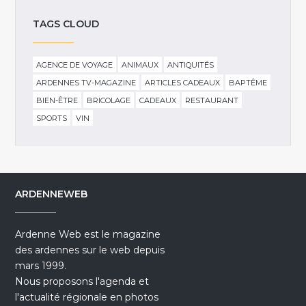
TAGS CLOUD
AGENCE DE VOYAGE
ANIMAUX
ANTIQUITÉS
ARDENNES TV-MAGAZINE
ARTICLES CADEAUX
BAPTÊME
BIEN-ÊTRE
BRICOLAGE
CADEAUX
RESTAURANT
SPORTS
VIN
ARDENNEWEB
Ardenne Web est le magazine
des ardennes sur le web depuis
mars 1999.
Nous proposons l'agenda et
l'actualité régionale en photos