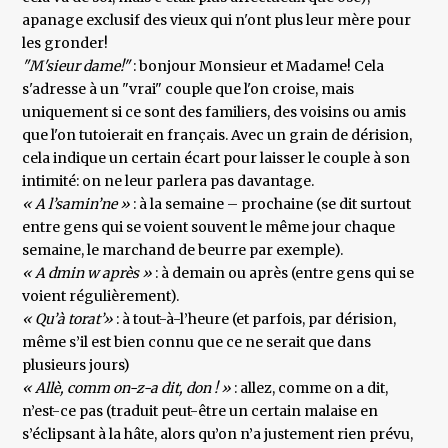
apanage exclusif des vieux qui n'ont plus leur mère pour
les gronder!
"M'sieur dame!"
: bonjour Monsieur et Madame! Cela
s'adresse à un "vrai" couple que l'on croise, mais
uniquement si ce sont des familiers, des voisins ou amis
que l'on tutoierait en français. Avec un grain de dérision,
cela indique un certain écart pour laisser le couple à son
intimité: on ne leur parlera pas davantage.
« A l’samin’ne »
: à la semaine – prochaine (se dit surtout
entre gens qui se voient souvent le même jour chaque
semaine, le marchand de beurre par exemple).
« A dmin w après »
: à demain ou après (entre gens qui se
voient régulièrement).
« Qu’à torat’»
: à tout-à-l’heure (et parfois, par dérision,
même s’il est bien connu que ce ne serait que dans
plusieurs jours)
« Allè, comm on-z-a dit, don ! »
: allez, comme on a dit,
n’est-ce pas (traduit peut-être un certain malaise en
s’éclipsant à la hâte, alors qu’on n’a justement rien prévu,